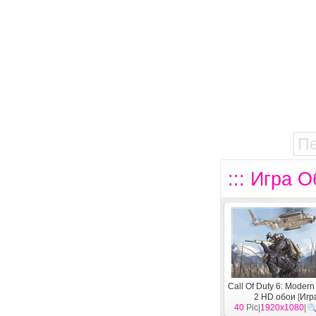
П
::: Игра О
Call Of Duty 6: Modern
2 HD обои
[
Игр
40
Pic|
1920x1080
|