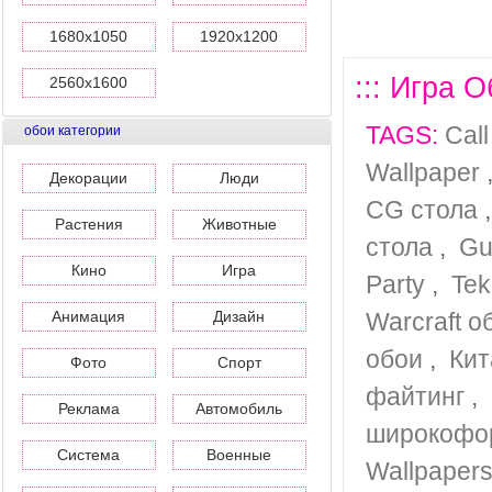
1680x1050
1920x1200
::: Игра 
2560x1600
TAGS:
Cal
обои категории
Wallpaper
Декорации
Люди
CG стола
Растения
Животные
стола
,
Gu
Кино
Игра
Party
,
Tek
Анимация
Дизайн
Warcraft о
обои
,
Кит
Фото
Спорт
файтинг
,
Реклама
Автомобиль
широкофо
Система
Военные
Wallpaper