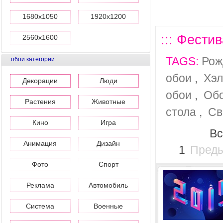
1680x1050
1920x1200
::: Фестив
2560x1600
TAGS:
Рож
обои категории
обои
,
Хэл
Декорации
Люди
обои
,
Обо
Растения
Животные
стола
,
Св
Кино
Игра
Вс
Анимация
Дизайн
1
Пред
Фото
Спорт
Реклама
Автомобиль
Система
Военные