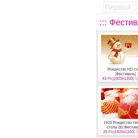
Первый
::: Фести
Рождество HD ст
[
Фестиваль
]
43
Pic|
1920x1200
|
1920 Рождество те
стола (9)
[
Фестив
20
Pic|
1920x1200
|