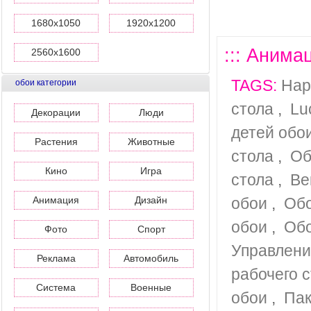
1680x1050
1920x1200
::: Анима
2560x1600
TAGS:
Нар
обои категории
стола
,
Lu
Декорации
Люди
детей обо
Растения
Животные
стола
,
Об
Кино
Игра
стола
,
Ве
Анимация
Дизайн
обои
,
Обо
обои
,
Обо
Фото
Спорт
Управлени
Реклама
Автомобиль
рабочего 
Система
Военные
обои
,
Пак