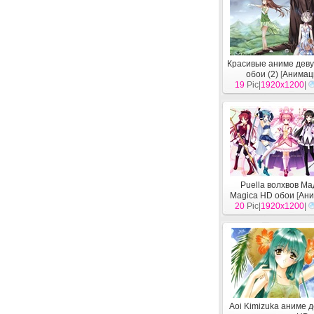
Красивые аниме дев
обои (2)
[
Анимац
19
Pic|
1920x1200
|
Puella волхвов Ма
Magica HD обои
[
Ан
20
Pic|
1920x1200
|
Aoi Kimizuka аниме 