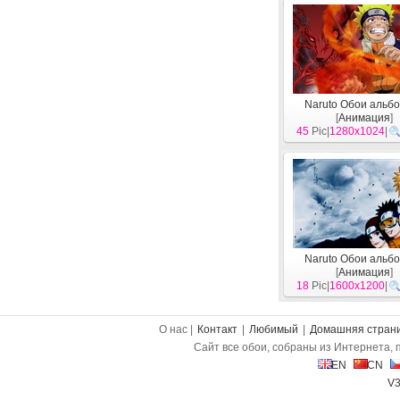
Naruto Обои альбо
[
Анимация
]
45
Pic|
1280x1024
|
Naruto Обои альбо
[
Анимация
]
18
Pic|
1600x1200
|
О нас |
Контакт
|
Любимый
|
Домашняя стран
Сайт все обои, собраны из Интернета, 
EN
CN
V3