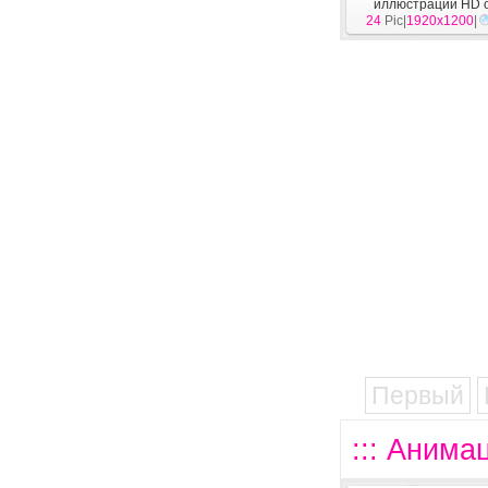
иллюстрации HD 
24
Pic|
1920x1200
[
Анимация
|
]
Первый
::: Анима