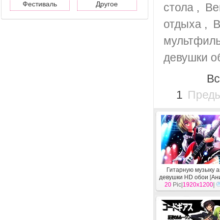
Фестиваль
Другое
стола
,
Ве
отдыха
,
B
мультфиль
девушки о
Вс
1
Пред
Гитарную музыку 
девушки HD обои
[
Ан
20
Pic|
1920x1200
|