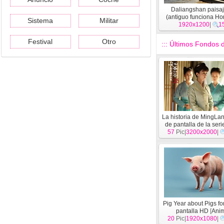
Daliangshan paisaj
(antiguo funciona H
Sistema
Militar
1920x1200
|
1
Festival
Otro
::: Últimos Fondos d
La historia de MingLan
de pantalla de la ser
57
Pic|
HD
3200x2000
[
Película
|
]
Pig Year about Pigs f
pantalla HD
[
Ani
20
Pic|
1920x1080
|