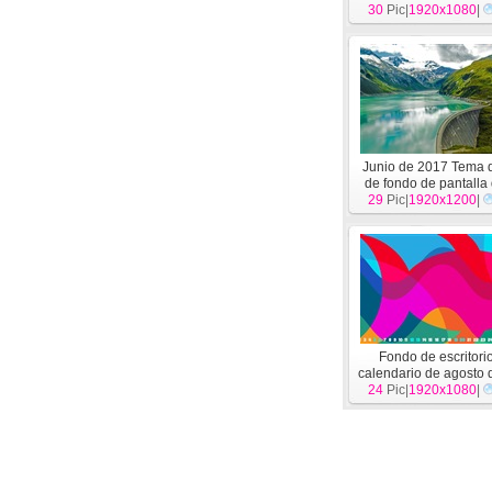
30
Pic|
1920x1080
|
Junio de 2017 Tema 
de fondo de pantalla 
29
Pic|
definición
1920x1200
[
Siste
|
Fondo de escritori
calendario de agosto
24
Pic|
1920x1080
[
Festival
]
|