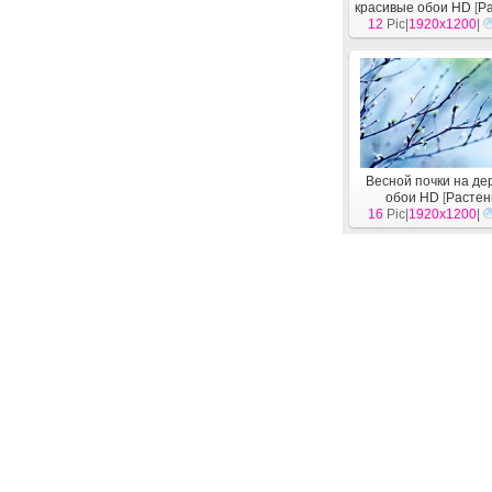
красивые обои HD
[
Р
12
Pic|
1920x1200
|
Весной почки на де
обои HD
[
Растен
16
Pic|
1920x1200
|