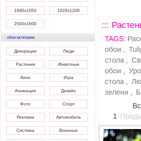
1680x1050
1920x1200
::: Растен
2560x1600
TAGS:
Рас
обои категории
обои
,
Tul
Декорации
Люди
стола
,
Св
Растения
Животные
обои
,
Уро
Кино
Игра
стола
,
Лю
Анимация
Дизайн
зелени
,
Б
Фото
Спорт
Вс
1
Пред
Реклама
Автомобиль
Система
Военные