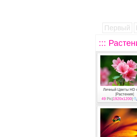
Первый
::: Расте
Личный Цветы HD 
[
Растения
]
49
Pic|
1920x1200
|