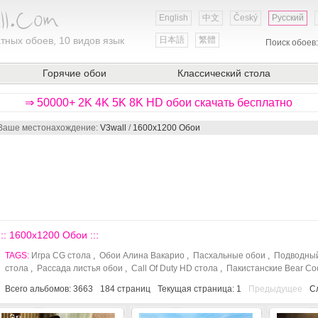
English
中文
Český
Русский
тных обоев, 10 видов язык
日本語
繁體
Поиск обоев
Горячие обои
Классический стола
⇒ 50000+ 2K 4K 5K 8K HD обои скачать бесплатно
Ваше местонахождение:
V3wall
/
1600x1200 Обои
::: 1600x1200 Обои :::
TAGS:
Игра CG стола
,
Обои Алина Вакарио
,
Пасхальные обои
,
Подводный
стола
,
Рассада листья обои
,
Call Of Duty HD стола
,
Пакистанские Bear Co
Всего альбомов: 3663
184
страниц
Текущая страница:
1
Предыдущее
С