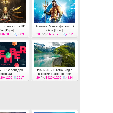
, горячая игра HD
Аквамен, Marvel фильм HD
бои
[
Игра
]
обои
[
Кино
]
200x2000
|
3389
20
Pic|
2560x1600
|
2952
2017 календаря
Июнь 2017 г. Тема Bing с
естиваль
]
высоким разрешением
920x1200
|
1017
29
Pic|
1920x1200
[
Система
]
|
4824