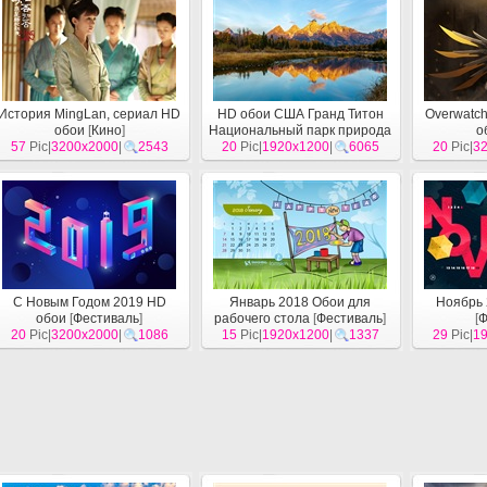
История MingLan, сериал HD
HD обои США Гранд Титон
Overwatch
обои
[
Кино
]
Национальный парк природа
о
57
Pic|
3200x2000
|
2543
20
Pic|
пейзаж
1920x1200
[
Декорации
|
6065
]
20
Pic|
3
С Новым Годом 2019 HD
Январь 2018 Обои для
Ноябрь 
обои
[
Фестиваль
]
рабочего стола
[
Фестиваль
]
[
Ф
20
Pic|
3200x2000
|
1086
15
Pic|
1920x1200
|
1337
29
Pic|
1