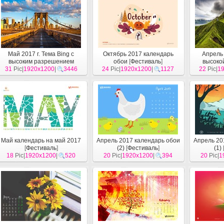
Май 2017 г. Тема Bing с
Октябрь 2017 календарь
Апрель 
высоким разрешением
обои
[
Фестиваль
]
высоко
31
Pic|
1920x1200
[
Система
]
|
3446
24
Pic|
1920x1200
|
1127
22
Pic|
1
[
Май календарь на май 2017
Апрель 2017 календарь обои
Апрель 20
[
Фестиваль
]
(2)
[
Фестиваль
]
(1)
18
Pic|
1920x1200
|
520
20
Pic|
1920x1200
|
394
20
Pic|
1