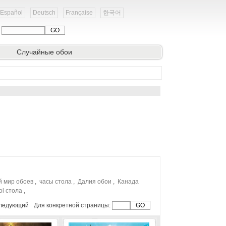
Español
Deutsch
Française
한국어
:
Случайные обои
 мир обоев
,
часы стола
,
Далия обои
,
Канада
ol стола
,
ледующий
Для конкретной страницы: