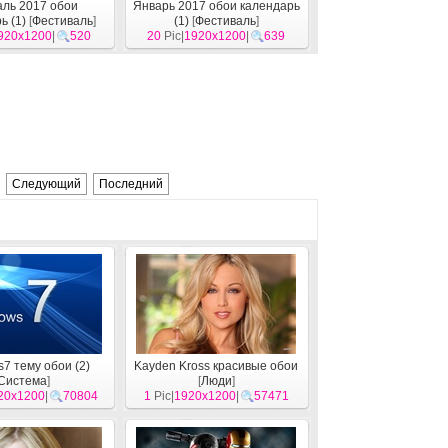
ль 2017 обои
Январь 2017 обои календарь
ь (1)
[
Фестиваль
]
(1)
[
Фестиваль
]
920x1200
|
520
20
Pic|
1920x1200
|
639
Следующий
Последний
7 тему обои (2)
Kayden Kross красивые обои
Система
]
[
Люди
]
20x1200
|
70804
1
Pic|
1920x1200
|
57471