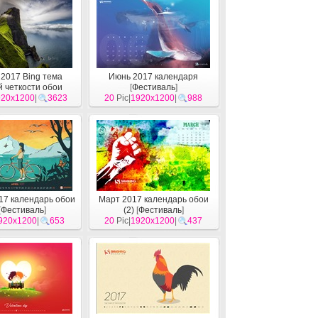
2017 Bing тема
Июнь 2017 календаря
й четкости обои
[
Фестиваль
]
920x1200
Система
]
|
3623
20
Pic|
1920x1200
|
988
17 календарь обои
Март 2017 календарь обои
[
Фестиваль
]
(2)
[
Фестиваль
]
920x1200
|
653
20
Pic|
1920x1200
|
437