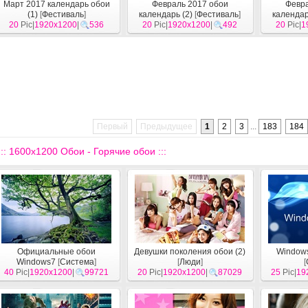
Март 2017 календарь обои
Февраль 2017 обои
Февра
(1)
[
Фестиваль
]
календарь (2)
[
Фестиваль
]
календар
20
Pic|
1920x1200
|
536
20
Pic|
1920x1200
|
492
20
Pic|
1
Первый
Предыдущее
1
2
3
...
183
184
::: 1600x1200 Обои - Горячие обои :::
Официальные обои
Девушки поколения обои (2)
Windows
Windows7
[
Система
]
[
Люди
]
[
40
Pic|
1920x1200
|
99721
20
Pic|
1920x1200
|
87029
25
Pic|
19