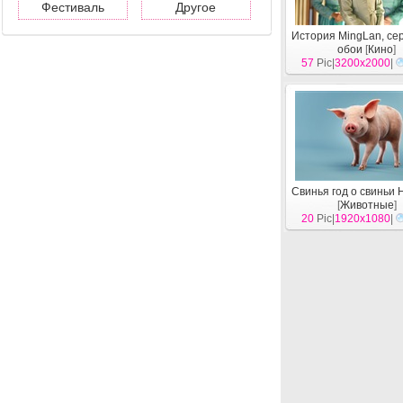
Фестиваль
Другое
История MingLan, се
обои
[
Кино
]
57
Pic|
3200x2000
|
Свинья год о свиньи
[
Животные
]
20
Pic|
1920x1080
|