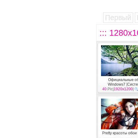
Первый
::: 1280x
Официальные о
Windows7
[
Сист
40
Pic|
1920x1200
|
Pretty красоты обои