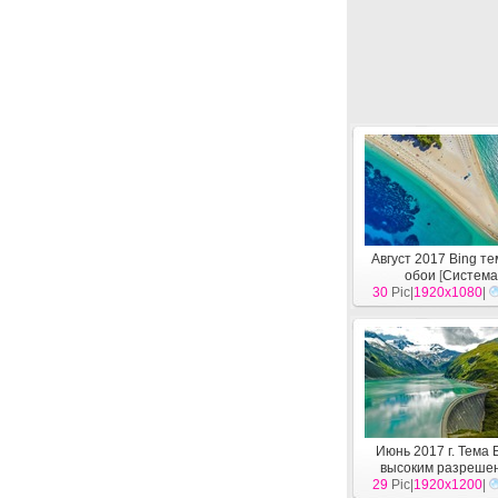
Август 2017 Bing т
обои
[
Систем
30
Pic|
1920x1080
|
Июнь 2017 г. Тема 
высоким разреше
29
Pic|
1920x1200
[
Система
]
|