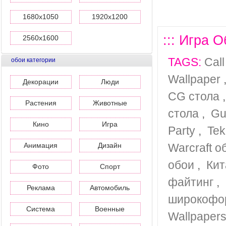
1680x1050
1920x1200
::: Игра О
2560x1600
TAGS:
Cal
обои категории
Wallpaper
Декорации
Люди
CG стола
Растения
Животные
стола
,
Gu
Кино
Игра
Party
,
Tek
Анимация
Дизайн
Warcraft о
обои
,
Кит
Фото
Спорт
файтинг
,
Реклама
Автомобиль
широкофо
Система
Военные
Wallpaper