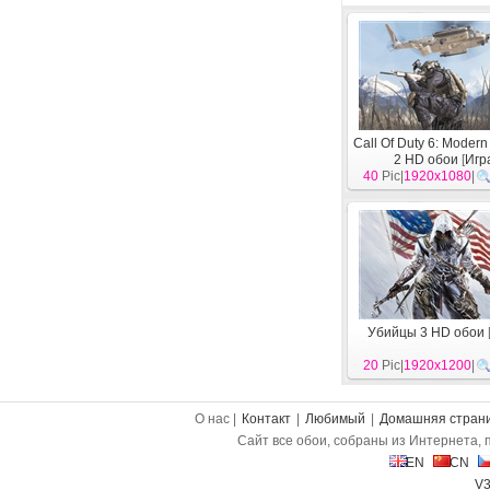
Call Of Duty 6: Modern
2 HD обои
[
Игр
40
Pic|
1920x1080
|
Убийцы 3 HD обои
20
Pic|
1920x1200
|
О нас |
Контакт
|
Любимый
|
Домашняя стран
Сайт все обои, собраны из Интернета, 
EN
CN
V3