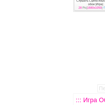
Слушать Сцена изы
обои
[
Игра
]
28
Pic|
1680x1050
|
П
::: Игра О