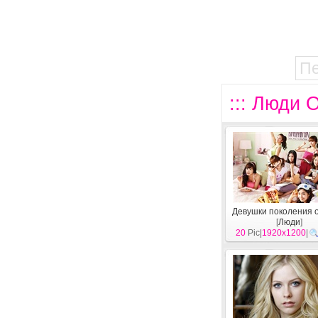
П
::: Люди 
Девушки поколения о
[
Люди
]
20
Pic|
1920x1200
|