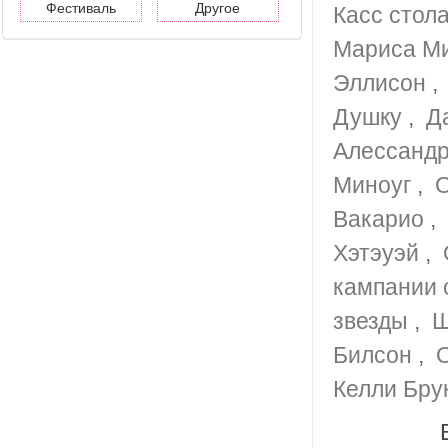
Фестиваль
Другое
Касс стол
Мариса М
Эллисон
Душку
,
Д
Алессанд
Миноуг
,
О
Вакарио
,
Хэтэуэй
,
кампании 
звезды
,
Ш
Билсон
,
Келли Бру