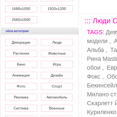
1680x1050
1920x1200
::: Люди 
2560x1600
TAGS:
Дев
обои категории
модели
,
Декорации
Люди
Альба
,
Та
Растения
Животные
Рина Mast
Кино
Игра
обои
,
Евр
Анимация
Дизайн
Фокс
,
Обо
Бекинсейл
Фото
Спорт
Милано ст
Реклама
Автомобиль
Скарлетт 
Система
Военные
Куриленко