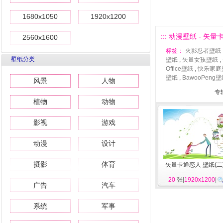
1680x1050
1920x1200
::: 动漫壁纸 - 矢量
2560x1600
标签：
火影忍者壁纸
壁纸分类
壁纸
,
矢量女孩壁纸
,
Office壁纸
,
快乐家庭
壁纸
,
BawooPeng
风景
人物
专
植物
动物
影视
游戏
动漫
设计
摄影
体育
矢量卡通恋人 壁纸(二
20
张|
1920x1200
|
广告
汽车
系统
军事