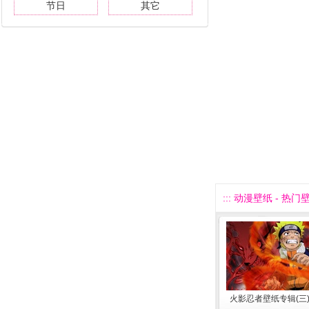
节日
其它
::: 动漫壁纸 - 热门壁
火影忍者壁纸专辑(三