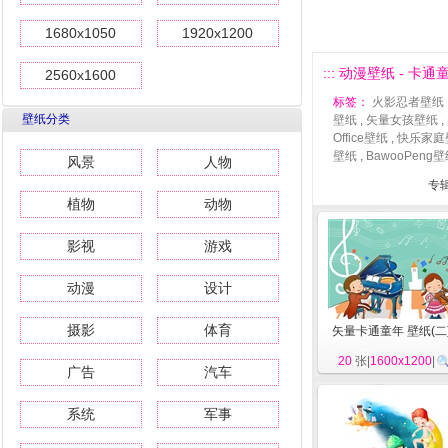
1680x1050
1920x1200
::: 动漫壁纸 - 卡通童
2560x1600
标签：
火影忍者壁纸
壁纸分类
壁纸
,
矢量女孩壁纸
,
Office壁纸
,
快乐家庭
壁纸
,
BawooPeng
风景
人物
专辑
植物
动物
影视
游戏
动漫
设计
摄影
体育
矢量卡通童年 壁纸(二
20
张|
1600x1200
|
广告
汽车
系统
军事