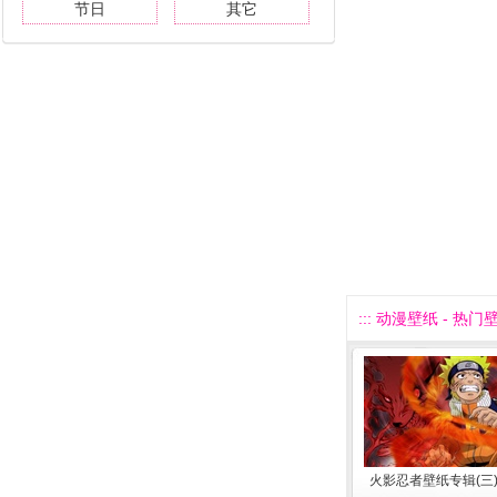
节日
其它
::: 动漫壁纸 - 热门壁
火影忍者壁纸专辑(三