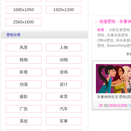
1680x1050
1920x1200
::: 动漫壁纸 - 矢量
2560x1600
标签：
火影忍者壁纸
壁纸分类
壁纸
,
矢量女孩壁纸
,
Office壁纸
,
快乐家庭
壁纸
,
BawooPeng
风景
人物
专
植物
动物
影视
游戏
动漫
设计
摄影
体育
矢量休闲生活 壁纸(四
20
张|
1920x1200
|
广告
汽车
系统
军事