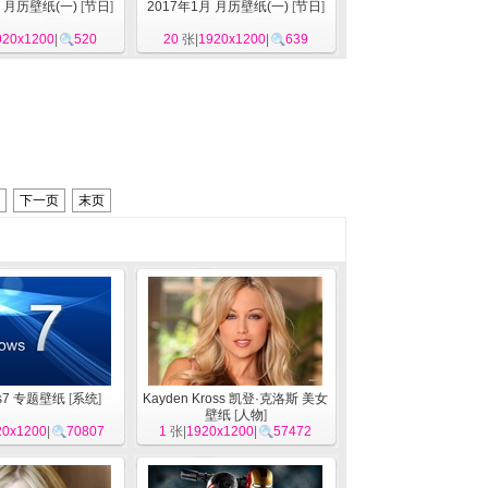
月 月历壁纸(一)
[
节日
]
2017年1月 月历壁纸(一)
[
节日
]
920x1200
|
520
20
张|
1920x1200
|
639
下一页
末页
ws7 专题壁纸
[
系统
]
Kayden Kross 凯登·克洛斯 美女
壁纸
[
人物
]
20x1200
|
70807
1
张|
1920x1200
|
57472