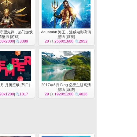
ch 守望先锋，热门游戏
Aquaman 海王，漫威电影高清
清壁纸
[
游戏
]
壁纸
[
影视
]
00x2000
|
3389
20
张|
2560x1600
|
2952
11月 月历壁纸
[
节日
]
2017年6月 Bing 必应主题高清
壁纸
[
系统
]
20x1200
|
1017
29
张|
1920x1200
|
4826