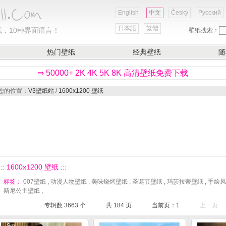
English
中文
Český
Русский
日本語
繁體
，10种界面语言！
壁纸搜索：
热门壁纸
经典壁纸
随
⇒ 50000+ 2K 4K 5K 8K 高清壁纸免费下载
您的位置：
V3壁纸站
/
1600x1200 壁纸
::: 1600x1200 壁纸 :::
标签：
007壁纸
,
动漫人物壁纸
,
美味烧烤壁纸
,
圣诞节壁纸
,
玛莎拉蒂壁纸
,
手绘风
斯尼公主壁纸
,
专辑数 3663 个
共
184
页
当前页：
1
上一页