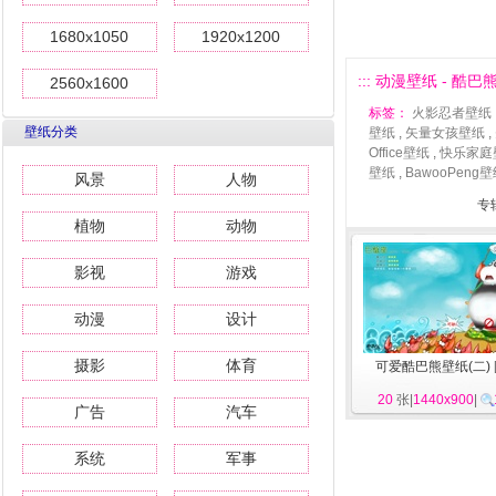
1680x1050
1920x1200
::: 动漫壁纸 - 酷巴熊
2560x1600
标签：
火影忍者壁纸
壁纸分类
壁纸
,
矢量女孩壁纸
,
Office壁纸
,
快乐家庭
壁纸
,
BawooPeng
风景
人物
专
植物
动物
影视
游戏
动漫
设计
摄影
体育
可爱酷巴熊壁纸(二)
20
张|
1440x900
|
广告
汽车
系统
军事