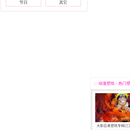
节日
其它
::: 动漫壁纸 - 热门壁
火影忍者壁纸专辑(三