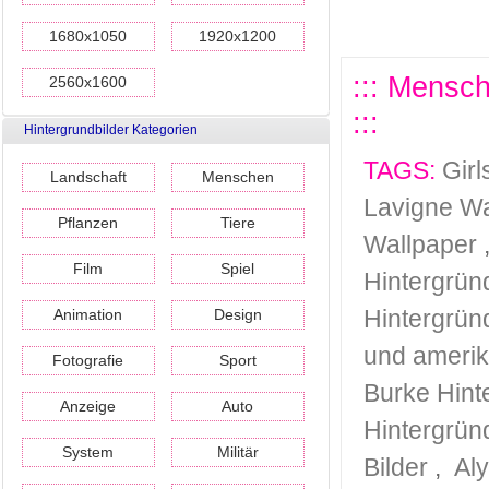
1680x1050
1920x1200
::: Mensch
2560x1600
:::
Hintergrundbilder Kategorien
TAGS:
Girl
Landschaft
Menschen
Lavigne Wa
Pflanzen
Tiere
Wallpaper
Film
Spiel
Hintergrün
Hintergrün
Animation
Design
und amerik
Fotografie
Sport
Burke Hint
Anzeige
Auto
Hintergrün
System
Militär
Bilder
,
Al