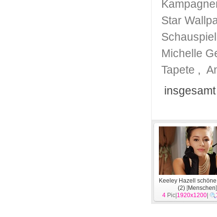
Kampagnen
Star Wallp
Schauspiel
Michelle G
Tapete
,
A
insgesamt
Keeley Hazell schöne
(2)
[
Menschen
4
Pic|
1920x1200
|