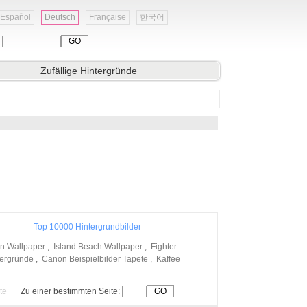
Español
Deutsch
Française
한국어
:
Zufällige Hintergründe
Top 10000 Hintergrundbilder
n Wallpaper
,
Island Beach Wallpaper
,
Fighter
tergründe
,
Canon Beispielbilder Tapete
,
Kaffee
te
Zu einer bestimmten Seite: