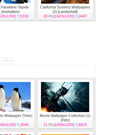
Charaktere Tapete
California Scenery Wallpapers
)
[
Animation
]
(2)
[
Landschaft
]
920x1200
|
5330
20
Pic|
1920x1200
|
3497
Zuletzt
to Wallpaper
[
Tiere
]
Movie Wallpaper Collection (1)
[
Film
]
600x1200
|
3546
31
Pic|
1600x1200
|
6915