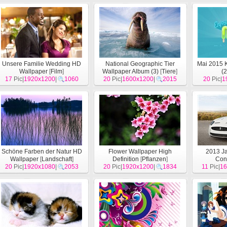
Unsere Familie Wedding HD
National Geographic Tier
Mai 2015 
Wallpaper
[
Film
]
Wallpaper Album (3)
[
Tiere
]
(2
17
Pic|
1920x1200
|
1060
20
Pic|
1600x1200
|
2015
20
Pic|
1
Schöne Farben der Natur HD
Flower Wallpaper High
2013 J
Wallpaper
[
Landschaft
]
Definition
[
Pflanzen
]
Conv
20
Pic|
1920x1080
|
2053
20
Pic|
1920x1200
|
1834
11
Hinterg
Pic|
16