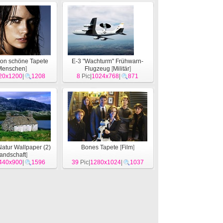
don schöne Tapete
E-3 "Wachturm" Frühwarn-
Menschen
]
Flugzeug
[
Militär
]
20x1200
|
1208
8
Pic|
1024x768
|
871
Natur Wallpaper (2)
Bones Tapete
[
Film
]
andschaft
]
440x900
|
1596
39
Pic|
1280x1024
|
1037