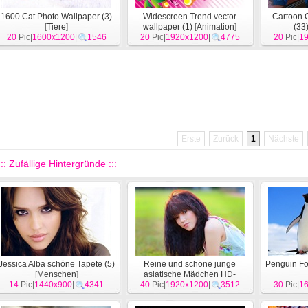
1600 Cat Photo Wallpaper (3)
Widescreen Trend vector
Cartoon 
[
Tiere
]
wallpaper (1)
[
Animation
]
(33
20
Pic|
1600x1200
|
1546
20
Pic|
1920x1200
|
4775
20
Pic|
1
Erste
Zurück
1
Nächste
::: Zufällige Hintergründe :::
Jessica Alba schöne Tapete (5)
Reine und schöne junge
Penguin Fo
[
Menschen
]
asiatische Mädchen HD-
14
Pic|
1440x900
|
4341
40
Wallpaper Kollektion (3)
Pic|
1920x1200
|
3512
30
Pic|
1
[
Menschen
]