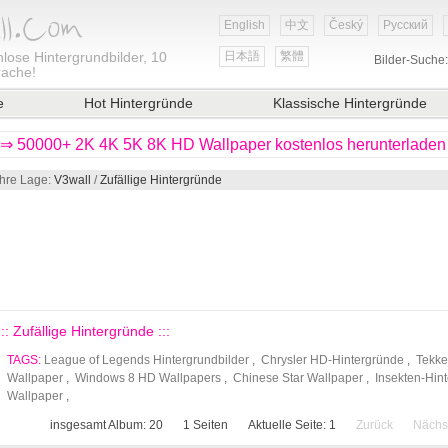
English
中文
Český
Русский
lose Hintergrundbilder, 10
日本語
繁體
Bilder-Suche
rache!
e
Hot Hintergründe
Klassische Hintergründe
⇒ 50000+ 2K 4K 5K 8K HD Wallpaper kostenlos herunterladen
Ihre Lage:
V3wall
/
Zufällige Hintergründe
::: Zufällige Hintergründe :::
TAGS:
League of Legends Hintergrundbilder
,
Chrysler HD-Hintergründe
,
Tekke
Wallpaper
,
Windows 8 HD Wallpapers
,
Chinese Star Wallpaper
,
Insekten-Hin
Wallpaper
,
insgesamt Album: 20
1
Seiten
Aktuelle Seite:
1
Zurück
Nächs