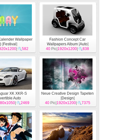
Kalender Wallpaper
Fashion Concept Car
)
[
Festival
]
Wallpapers Album
[
Auto
]
920x1200
|
582
40
Pic|
1920x1200
|
838
aguar XK XKR-S
Neue Creative Design Tapeten
ertible Auto
[
Design
]
rundbilder
80x1050
|
[
Auto
2469
]
40
Pic|
1920x1200
|
7375