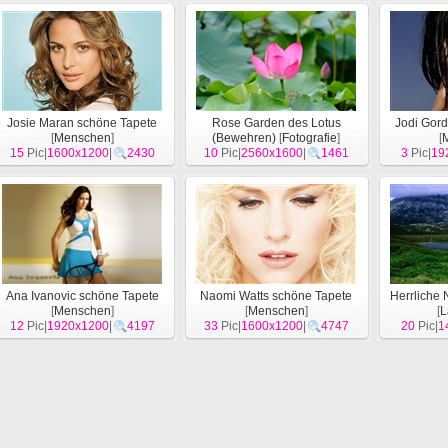
Josie Maran schöne Tapete
Rose Garden des Lotus
Jodi Gor
[
Menschen
]
(Bewehren)
[
Fotografie
]
[
15
Pic|
1600x1200
|
2430
10
Pic|
2560x1600
|
1461
3
Pic|
19
Ana Ivanovic schöne Tapete
Naomi Watts schöne Tapete
Herrliche 
[
Menschen
]
[
Menschen
]
[
L
12
Pic|
1920x1200
|
4197
33
Pic|
1600x1200
|
4747
20
Pic|
1