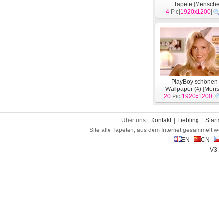
Tapete
[
Mensch
4
Pic|
1920x1200
|
PlayBoy schönen
Wallpaper (4)
[
Mens
20
Pic|
1920x1200
|
Über uns |
Kontakt
|
Liebling
|
Start
Site alle Tapeten, aus dem Internet gesammelt w
EN
CN
V3 