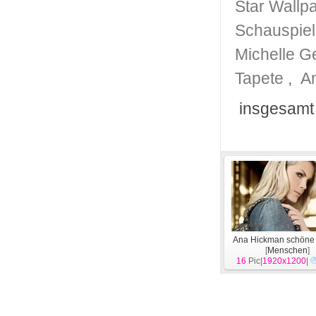
Star Wallp
Schauspiel
Michelle G
Tapete
,
A
insgesamt
Ana Hickman schöne
[
Menschen
]
16
Pic|
1920x1200
|