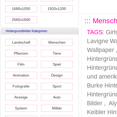
1680x1050
1920x1200
::: Mensch
2560x1600
TAGS:
Girl
Hintergrundbilder Kategorien
Lavigne Wa
Landschaft
Menschen
Wallpaper
Pflanzen
Tiere
Hintergrün
Film
Spiel
Hintergrün
Animation
Design
und amerik
Burke Hint
Fotografie
Sport
Hintergrün
Anzeige
Auto
Bilder
,
Al
System
Militär
Keibler Hi