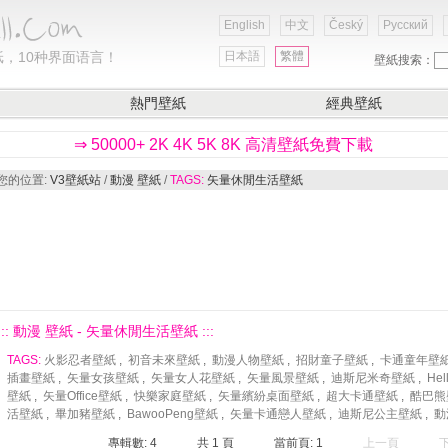
English
中文
Český
Русский
，10种界面语言！
日本語
繁體
壁紙搜索：
熱門壁紙
經典壁紙
⇒ 50000+ 2K 4K 5K 8K 高清壁紙免費下載
您的位置:
V3壁紙站
/
動漫 壁紙
/
TAGS:
矢量休閒生活壁紙
::: 動漫 壁紙 - 矢量休閒生活壁紙 :::
TAGS:
火影忍者壁紙
,
初音未來壁紙
,
動漫人物壁紙
,
招財童子壁紙
,
卡通童年壁
插畫壁紙
,
矢量女孩壁紙
,
矢量女人花壁紙
,
矢量風景壁紙
,
迪斯尼米奇壁紙
,
Hel
壁紙
,
矢量Office壁紙
,
快樂家庭壁紙
,
矢量繽紛桌面壁紙
,
超大卡通壁紙
,
酷巴熊
活壁紙
,
畢加豬壁紙
,
BawooPeng壁紙
,
矢量卡通戀人壁紙
,
迪斯尼公主壁紙
,
動
專輯數: 4
共
1
頁
當前頁:
1
上一頁