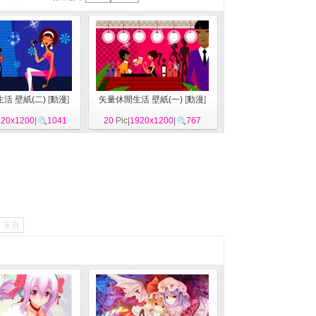
活 壁紙(二)
[
動漫
]
矢量休閒生活 壁紙(一)
[
動漫
]
920x1200
|
1041
20
Pic|
1920x1200
|
767
末頁