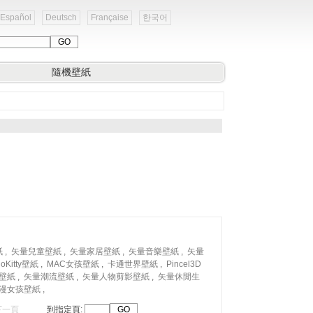
Español
Deutsch
Française
한국어
隨機壁紙
紙
,
矢量兒童壁紙
,
矢量家居壁紙
,
矢量音樂壁紙
,
矢量
loKitty壁紙
,
MAC女孩壁紙
,
卡通世界壁紙
,
Pincel3D
壁紙
,
矢量潮流壁紙
,
矢量人物剪影壁紙
,
矢量休閒生
漫女孩壁紙
,
下一頁
到指定頁: