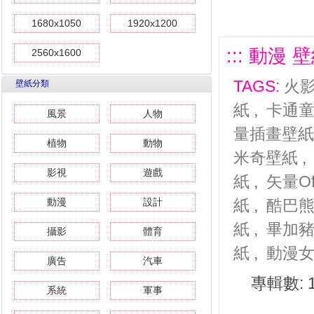
1680x1050
1920x1200
::: 動漫 
2560x1600
TAGS:
火
壁紙分類
紙
,
卡通
風景
人物
量插畫壁紙
植物
動物
米奇壁紙
影視
遊戲
紙
,
矢量Of
動漫
設計
紙
,
酷巴
紙
,
畢加
攝影
體育
紙
,
動漫
廣告
汽車
專輯數: 
系統
軍事