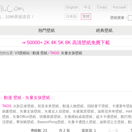
English
中文
Český
Русский
，10种界面语言！
日本語
繁體
壁紙搜索：
熱門壁紙
經典壁紙
⇒ 50000+ 2K 4K 5K 8K 高清壁紙免費下載
您的位置:
V3壁紙站
/
動漫 壁紙
/
TAGS:
矢量女孩壁紙
::: 動漫 壁紙 - 矢量女孩壁紙 :::
TAGS:
火影忍者壁紙
,
初音未來壁紙
,
動漫人物壁紙
,
招財童子壁紙
,
卡通童年壁
插畫壁紙
,
矢量女孩壁紙
,
矢量女人花壁紙
,
矢量風景壁紙
,
迪斯尼米奇壁紙
,
Hel
壁紙
,
矢量Office壁紙
,
快樂家庭壁紙
,
矢量繽紛桌面壁紙
,
超大卡通壁紙
,
酷巴熊
活壁紙
,
畢加豬壁紙
,
BawooPeng壁紙
,
矢量卡通戀人壁紙
,
迪斯尼公主壁紙
,
動
專輯數: 23
共
2
頁
當前頁:
1
上一頁