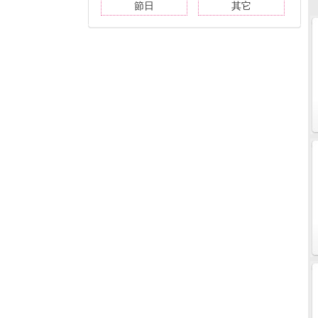
節日
其它