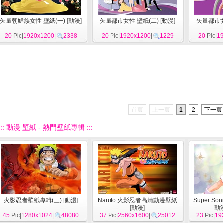
矢量朝鮮族女性 壁紙(一)
[
動漫
]
矢量都市女性 壁紙(二)
[
動漫
]
矢量都市女
20
Pic|
1920x1200
|
2338
20
Pic|
1920x1200
|
1229
20
Pic|
1
首頁
上一頁
1
2
下一頁
::: 動漫 壁紙 - 熱門壁紙專輯 :::
火影忍者壁紙專輯(三)
[
動漫
]
Naruto 火影忍者高清動漫壁紙
Super S
[
動漫
]
動
45
Pic|
1280x1024
|
48080
37
Pic|
2560x1600
|
25012
23
Pic|
19