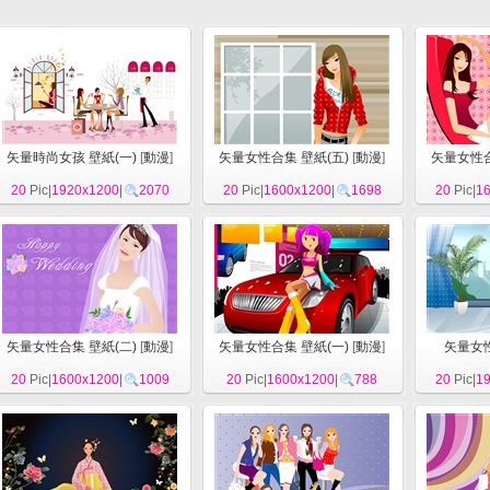
矢量時尚女孩 壁紙(一)
[
動漫
]
矢量女性合集 壁紙(五)
[
動漫
]
矢量女性合
20
Pic|
1920x1200
|
2070
20
Pic|
1600x1200
|
1698
20
Pic|
1
矢量女性合集 壁紙(二)
[
動漫
]
矢量女性合集 壁紙(一)
[
動漫
]
矢量女
20
Pic|
1600x1200
|
1009
20
Pic|
1600x1200
|
788
20
Pic|
1