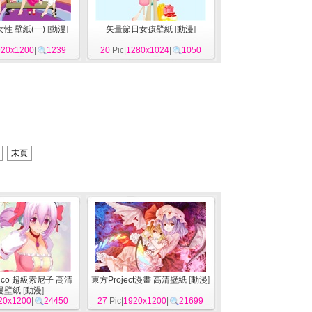
性 壁紙(一)
[
動漫
]
矢量節日女孩壁紙
[
動漫
]
920x1200
|
1239
20
Pic|
1280x1024
|
1050
末頁
onico 超級索尼子 高清
東方Project漫畫 高清壁紙
[
動漫
]
漫壁紙
[
動漫
]
20x1200
|
24450
27
Pic|
1920x1200
|
21699