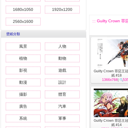
1680x1050
1920x1200
::: Guilty Crown
2560x1600
壁紙分類
風景
人物
植物
動物
影視
遊戲
Guilty Crown 罪惡
紙 #18
1366x768
|
53
動漫
設計
攝影
體育
廣告
汽車
系統
軍事
Guilty Crown 罪惡
紙 #14