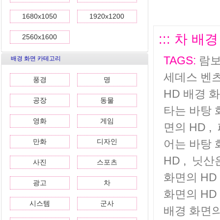
1680x1050
1920x1200
::: 차 배
2560x1600
TAGS:
람보
배경 화면 카테고리
세데스 벤츠
풍경
명
HD 배경 
공장
동물
타는 바탕 
영화
게임
면의 HD
,
만화
디자인
어는 바탕 
HD
,
닛산은
사진
스포츠
화면의 HD
광고
차
화면의 HD
시스템
군사
배경 화면의