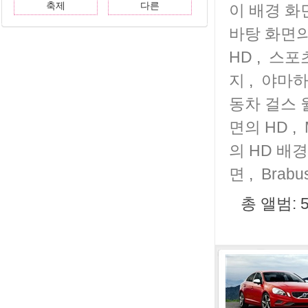
축제
다른
이 배경 화
바탕 화면의
HD
,
스포
지
,
야마하
동차 걸스
면의 HD
,
의 HD 배
면
,
Brab
총 앨범: 