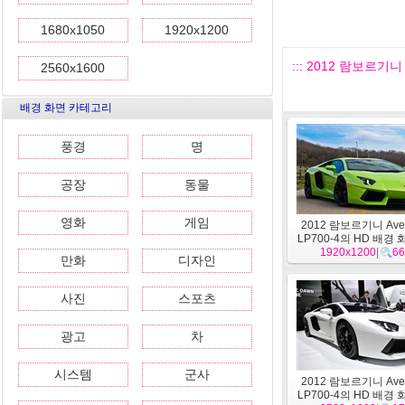
1680x1050
1920x1200
::: 2012 람보르기니 
2560x1600
배경 화면 카테고리
풍경
명
공장
동물
영화
게임
2012 람보르기니 Aven
LP700-4의 HD 배경 
1920x1200
|
66
만화
디자인
사진
스포츠
광고
차
시스템
군사
2012 람보르기니 Aven
LP700-4의 HD 배경 