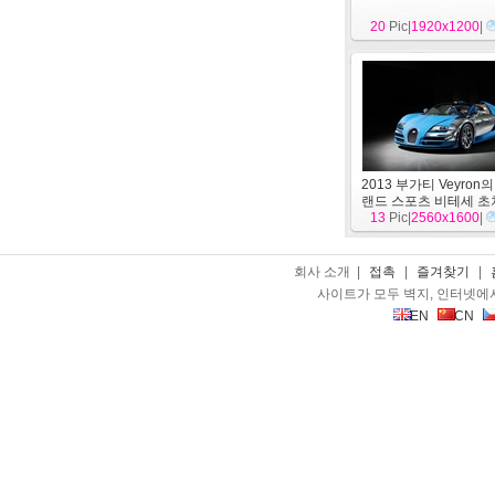
20
Pic|
1920x1200
|
2013 부가티 Veyron의 
랜드 스포츠 비테세 초
13
Pic|
배경 화면
2560x1600
[
차
|
]
회사 소개 |
접촉
|
즐겨찾기
|
사이트가 모두 벽지, 인터넷에
EN
CN