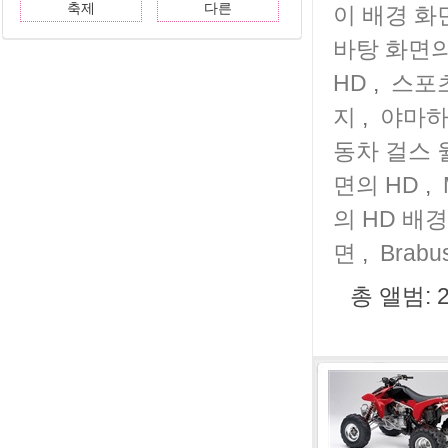
축제
다른
이 배경 화
바탕 화면의
HD
,
스포
지
,
야마하
동차 걸스
면의 HD
,
의 HD 배
면
,
Brab
총 앨범: 