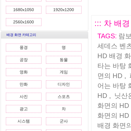
1680x1050
1920x1200
::: 차 배
2560x1600
TAGS:
람보
배경 화면 카테고리
세데스 벤츠
풍경
명
HD 배경 
공장
동물
타는 바탕 
영화
게임
면의 HD
,
만화
디자인
어는 바탕 
HD
,
닛산은
사진
스포츠
화면의 HD
광고
차
화면의 HD
시스템
군사
배경 화면의