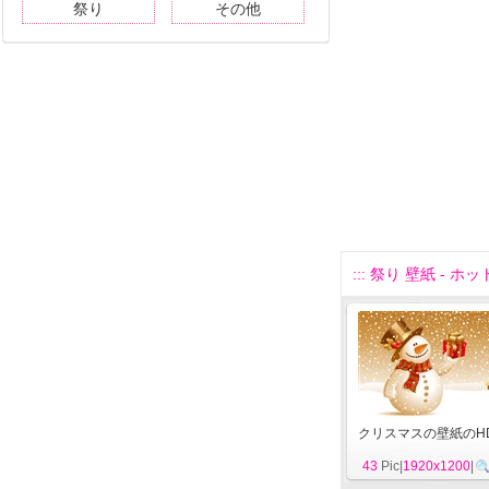
祭り
その他
::: 祭り 壁紙 - ホット
クリスマスの壁紙のH
43
Pic|
1920x1200
|