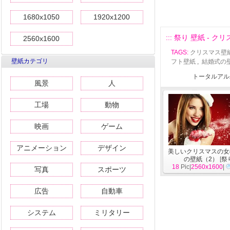
1680x1050
1920x1200
::: 祭り 壁紙 - 
2560x1600
TAGS:
クリスマス壁
壁紙カテゴリ
フト壁紙
,
結婚式の
トータルアルバ
風景
人
工場
動物
映画
ゲーム
アニメーション
デザイン
美しいクリスマスの女
の壁紙（2）
[
祭
18
Pic|
2560x1600
|
写真
スポーツ
広告
自動車
システム
ミリタリー