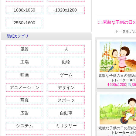
1680x1050
1920x1200
::: 素敵な子供の日
2560x1600
トータルアル
壁紙カテゴリ
風景
人
工場
動物
映画
ゲーム
素敵な子供の日の壁紙
トレーター #3
1600x1200
|
36
アニメーション
デザイン
写真
スポーツ
広告
自動車
システム
ミリタリー
素敵な子供の日の壁紙
トレーター #2