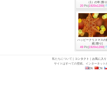
（1）の年
[
祭
20
Pic|
1920x1200
|
ハッピークリスマスの
紙
[
祭り
]
49
Pic|
1920x1200
|
私たちについて |
コンタクト
|
お気に入り
サイトはすべての壁紙、インターネット
EN
CN