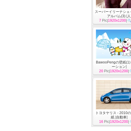
スーパーイリーナシェ
アルバム(3)
[
人
7
Pic|
1920x1200
|
BawooPengの壁紙(1)
ーション
]
20
Pic|
1920x1200
|
トヨタヤリス - 2010
紙
[
自動車
]
16
Pic|
1920x1200
|