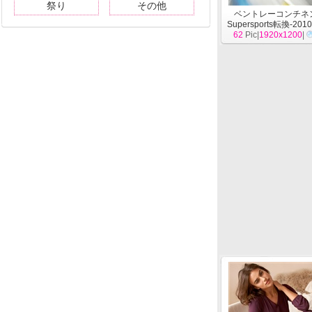
祭り
その他
ベントレーコンチネ
Supersports転換-20
62
Pic|
1920x1200
壁紙
[
自動車
|
]