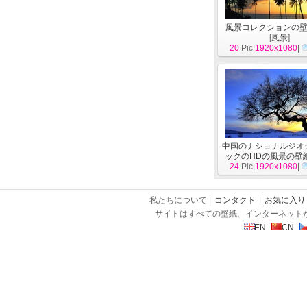
風景コレクションの壁紙 
[
風景
]
20
Pic|
1920x1080
|
中国のナショナルジオ
ックのHDの風景の壁
24
Pic|
1920x1080
|
私たちについて |
コンタクト
|
お気に入り
サイトはすべての壁紙、インターネット
EN
CN