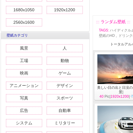
1680x1050
1920x1200
::: ランダム壁紙 :::
2560x1600
TAGS:
ハイディクル
壁紙カテゴリ
壁紙のHD
,
ドリンク
トータルアルバ
風景
人
工場
動物
映画
ゲーム
アニメーション
デザイン
美しい日の出と日没の
景
]
40
Pic|
1920x1200
|
写真
スポーツ
広告
自動車
システム
ミリタリー