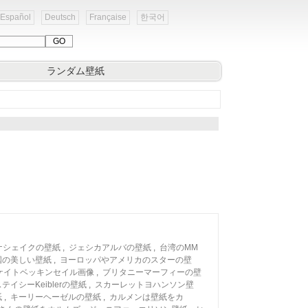
Español
Deutsch
Française
한국어
ランダム壁紙
ナシェイクの壁紙
,
ジェシカアルバの壁紙
,
台湾のMM
国の美しい壁紙
,
ヨーロッパやアメリカのスターの壁
ケイトベッキンセイル画像
,
ブリタニーマーフィーの壁
テイシーKeiblerの壁紙
,
スカーレットヨハンソン壁
紙
,
キーリーヘーゼルの壁紙
,
カルメンは壁紙をカ