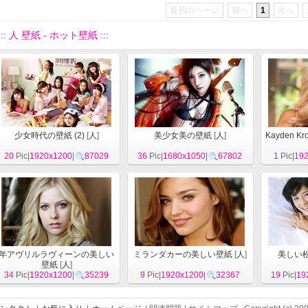
最初のページ
前へ
1
次へ
::: 人 壁紙 - ホット壁紙 :::
少女時代の壁紙 (2)
[
人
]
美少女美の壁紙
[
人
]
Kayden 
20
Pic|
1920x1200
|
87029
36
Pic|
1680x1050
|
67802
1
Pic|
19
年アヴリルラヴィーンの美しい
ミランダカーの美しい壁紙
[
人
]
美しい松
壁紙
[
人
]
34
Pic|
1920x1200
|
35239
9
Pic|
1920x1200
|
32367
19
Pic|
19