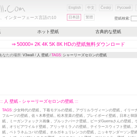
English
中文
Český
Русский
、インターフェース言語の10
日本語
繁體
壁紙検索:
紙
ホット壁紙
古典的な壁紙
⇒ 50000+ 2K 4K 5K 8K HDの壁紙無料ダウンロード
あなたの場所:
V3wall
/
人 壁紙
/
TAGS:
シャーリーズセロンの壁紙
::: 人 壁紙 - シャーリーズセロンの壁紙 :::
TAGS:
少女時代の壁紙
,
下着モデルの壁紙
,
アヴリルラヴィーンの壁紙
,
イリー
フルーツの壁紙
,
佐々木希壁紙
,
松木里菜の壁紙
,
プレイボーイ壁紙
,
日本と韓
紙
,
ミーガンフォックス画像
,
ブルックバーク壁紙
,
ビーダGuerraさんの壁紙
,
紙
,
オリビアワイルド壁紙
,
アリッサミラノの壁紙
,
テイラースウィフト壁紙
,
ス
紙
,
ペトラネムコバの壁紙
,
オルガキュリレンコの壁紙
,
ニッキサンダーソン壁