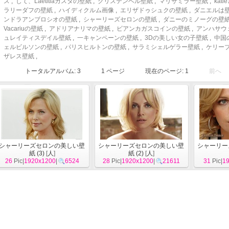
ス
,
して、Laetitiaカスタの壁紙
,
クリステンベル壁紙
,
マリサミラー壁紙
,
ka
ラリーダフの壁紙
,
ハイディクルム画像
,
エリザドゥシュクの壁紙
,
ダニエルは
ンドラアンブロシオの壁紙
,
シャーリーズセロンの壁紙
,
ダニーのミノーグの壁
Vacariuの壁紙
,
アドリアナリマの壁紙
,
ビアンカガスコインの壁紙
,
アンハサウ
ュレイティスデイル壁紙
,
一キャンペーンの壁紙
,
3Dの美しい女の子壁紙
,
中国
ェルビルソンの壁紙
,
パリスヒルトンの壁紙
,
サラミシェルゲラー壁紙
,
ケリー
ザレス壁紙
,
トータルアルバム: 3
1
ページ
現在のページ:
1
前へ
シャーリーズセロンの美しい壁
シャーリーズセロンの美しい壁
シャーリー
紙 (3)
[
人
]
紙 (2)
[
人
]
26
Pic|
1920x1200
|
6524
28
Pic|
1920x1200
|
21611
31
Pic|
1