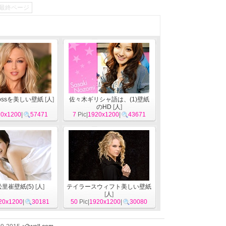
最終ページ
Krossを美しい壁紙
[
人
]
佐々木ギリシャ語は、(1)壁紙
のHD
[
人
]
20x1200
|
57471
7
Pic|
1920x1200
|
43671
里崔壁紙(5)
[
人
]
テイラースウィフト美しい壁紙
[
人
]
20x1200
|
30181
50
Pic|
1920x1200
|
30080