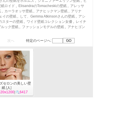
tieさんの壁紙をホルムズ
,
ジェニファーエリソン壁紙
,
ヒ
壁紙ロイド
,
ElisandraのTomacheskiの壁紙
,
アレッサ
紙
,
カーラオッサ壁紙
,
アナヒックマン壁紙
,
アリナ
ェイの壁紙
,
して、Gemma Atkinsonさんの壁紙
,
アシ
のスターの壁紙
,
ワイド壁紙コレクション女優
,
レイチ
ブルック壁紙
,
ファッションモデルの壁紙
,
アナヒゴン
次へ
特定のページへ:
ズセロンの美しい壁
紙
[
人
]
920x1200
|
6417