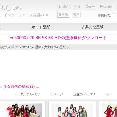
English
中文
Český
Русский
、インターフェース言語の10
日本語
繁體
壁紙検索:
紙
ホット壁紙
古典的な壁紙
⇒ 50000+ 2K 4K 5K 8K HDの壁紙無料ダウンロード
あなたの場所:
V3wall
/
人 壁紙
/
少女時代の壁紙 (2)
::: 少女時代の壁紙 (2) :::
トータルアルバム:
1
ページ
現在のページ:
1
前へ