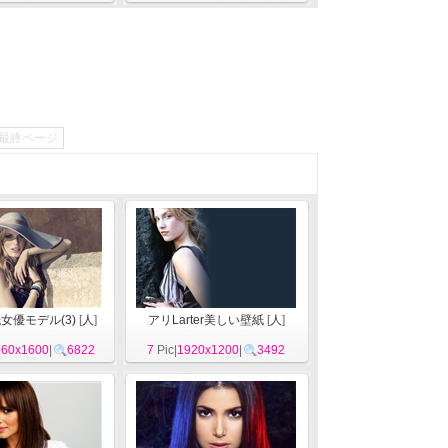
最終ページ
女優モデル(3)
[
人
]
アリLarter美しい壁紙
[
人
]
560x1600
|
6822
7
Pic|
1920x1200
|
3492