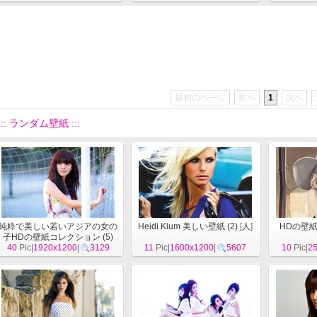
最初のページ
前へ
1
次へ
::: ランダム壁紙 :::
純粋で美しい若いアジアの女の
Heidi Klum 美しい壁紙 (2)
[
人
]
HDの壁紙
子HDの壁紙コレクション (5)
40
Pic|
1920x1200
[
人
]
|
3129
11
Pic|
1600x1200
|
5607
10
Pic|
2