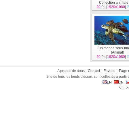
Collection animale
20
Pic|
1920x1080
[
Animal
]
|
Fun monde sous-mar
[
Animal
]
20
Pic|
1920x1080
|
A propos de nous |
Contact
|
Favoris
|
Page d
Site de tous les fonds d'écran, sont collectés à partir d
EN
CN
V3 Fon