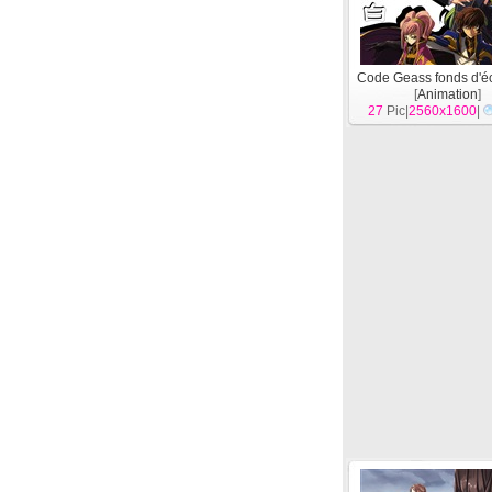
Code Geass fonds d'é
[
Animation
]
27
Pic|
2560x1600
|