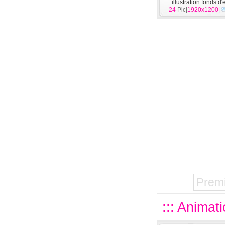
illustration fonds d
24
Pic|
1920x1200
[
Animation
|
]
Prem
::: Animat