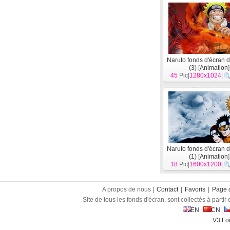
Naruto fonds d'écran 
(3)
[
Animation
]
45
Pic|
1280x1024
|
Naruto fonds d'écran 
(1)
[
Animation
]
18
Pic|
1600x1200
|
A propos de nous |
Contact
|
Favoris
|
Page d
Site de tous les fonds d'écran, sont collectés à partir d
EN
CN
V3 Fon