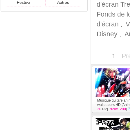
Festiva
Autres
d'écran Tr
Fonds de lo
d'écran
,
V
Disney
,
A
1
Pr
Musique guitare anim
wallpapers HD
[
Anim
20
Pic|
1920x1200
|