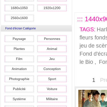
1680x1050
1920x1200
::: 1440x9
2560x1600
TAGS:
Har
Fond d'écran Catégorie
fleurs fond
Paysage
Personnes
jeu de scè
Plantes
Animal
Fond d'écr
Film
Jeu
le Bio
,
Fon
Animation
Conception
Photographie
Sport
1
Pr
Publicité
Voiture
Système
Militaire