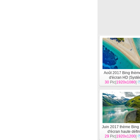
Août 2017 Bing thèm
d'écran HD
[
Syst
30
Pic|
1920x1080
|
Juin 2017 thème Bing
d'écran haute défin
29
Pic|
1920x1200
[
Système
]
|