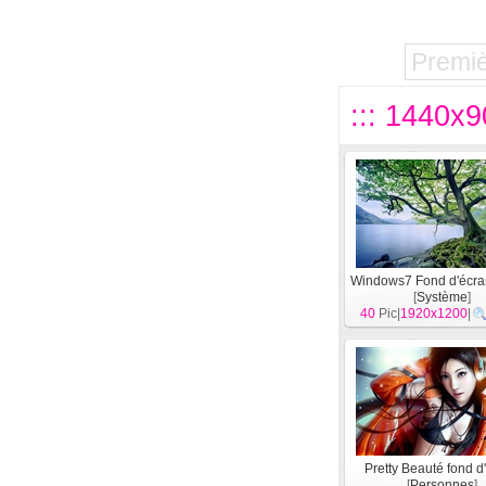
Premi
::: 1440x9
Windows7 Fond d'écran 
[
Système
]
40
Pic|
1920x1200
|
Pretty Beauté fond d
[
Personnes
]