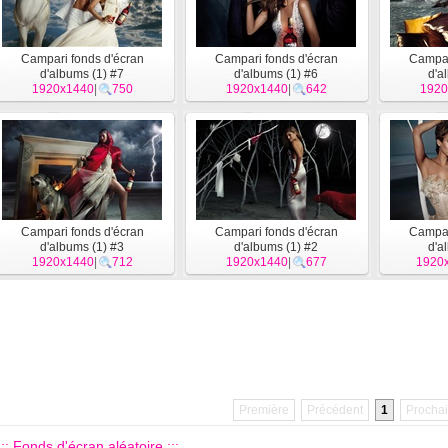
Campari fonds d'écran
Campari fonds d'écran
Campar
d'albums (1) #7
d'albums (1) #6
d'a
1920x1440
|
750
1920x1440
|
642
1920
Campari fonds d'écran
Campari fonds d'écran
Campar
d'albums (1) #3
d'albums (1) #2
d'a
1920x1440
|
712
1920x1440
|
677
1920
Première
Précédent
1
Procha
::: Fonds d'écran aléatoire :::