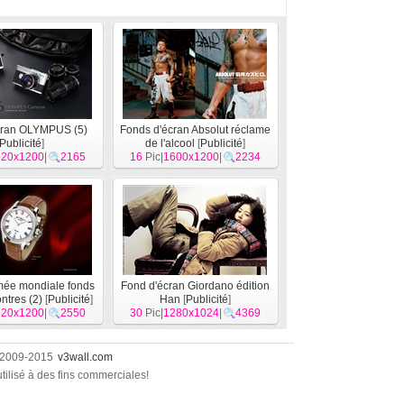
cran OLYMPUS (5)
Fonds d'écran Absolut réclame
Publicité
]
de l'alcool
[
Publicité
]
920x1200
|
2165
16
Pic|
1600x1200
|
2234
ée mondiale fonds
Fond d'écran Giordano édition
ntres (2)
[
Publicité
]
Han
[
Publicité
]
920x1200
|
2550
30
Pic|
1280x1024
|
4369
) 2009-2015
v3wall.com
 utilisé à des fins commerciales!