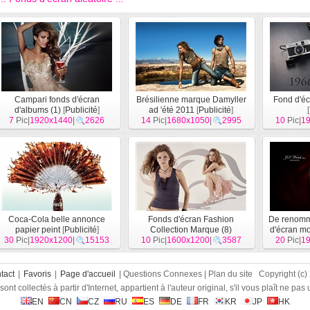
Campari fonds d'écran
Brésilienne marque Damyller
Fond d'é
d'albums (1)
[
Publicité
]
ad 'été 2011
[
Publicité
]
[
7
Pic|
1920x1440
|
2626
14
Pic|
1680x1050
|
2995
10
Pic|
1
Coca-Cola belle annonce
Fonds d'écran Fashion
De renomm
papier peint
[
Publicité
]
Collection Marque (8)
d'écran mo
30
Pic|
1920x1200
|
15153
10
Pic|
1600x1200
[
Publicité
]
|
3587
20
Pic|
1
tact
|
Favoris
|
Page d'accueil
| Questions Connexes | Plan du site Copyright (c
sont collectés à partir d'Internet, appartient à l'auteur original, s'il vous plaît ne pas
EN
CN
CZ
RU
ES
DE
FR
KR
JP
HK