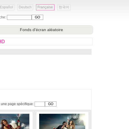
Español
Deutsch
Française
한국어
che:
Fonds d'écran aléatoire
 HD
 une page spécifique: