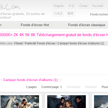
English
中文
Český
Русский
d'écran gratuits, 10 sortes de
日本語
繁體
Fonds recher
terface!
n
Fonds d'écran Hot
Fonds d'écran classique
50000+ 2K 4K 5K 8K Téléchargement gratuit de fonds d'écran
Votre Lieu:
V3wall
/
Publicité Fonds d'écran
/
Campari fonds d'écran d'albums (1)
::: Campari fonds d'écran d'albums (1) :::
1
pages
Current page:
1
Précédent
Prochain
Pour