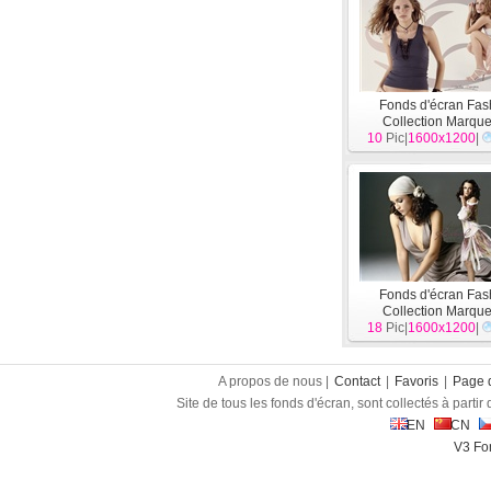
Fonds d'écran Fas
Collection Marque
10
Pic|
1600x1200
[
Publicité
]
|
Fonds d'écran Fas
Collection Marque
18
Pic|
1600x1200
[
Publicité
]
|
A propos de nous |
Contact
|
Favoris
|
Page d
Site de tous les fonds d'écran, sont collectés à partir d
EN
CN
V3 Fon