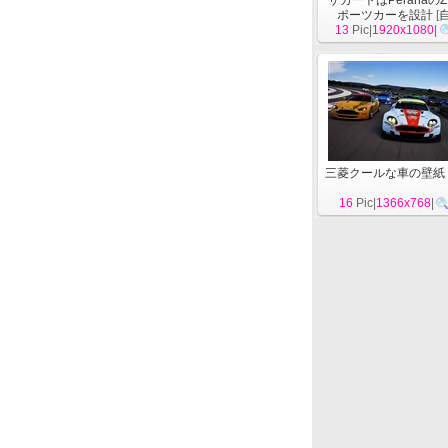
ザガートはPeranaのZ 
ポーツカーを設計
[
13
Pic|
1920x1080
|
三菱クールな車の壁紙
16
Pic|
1366x768
|