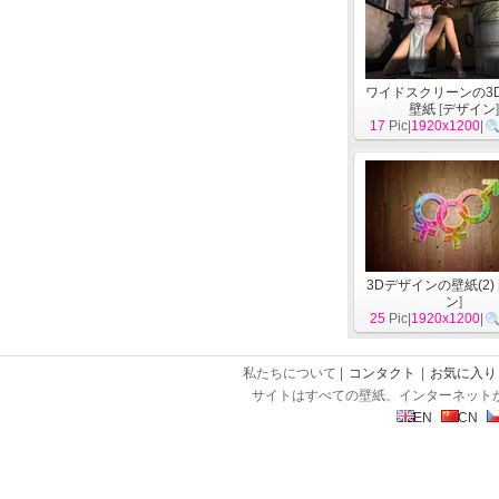
ワイドスクリーンの3
壁紙
[
デザイン
17
Pic|
1920x1200
|
3Dデザインの壁紙(2)
ン
]
25
Pic|
1920x1200
|
私たちについて |
コンタクト
|
お気に入り
サイトはすべての壁紙、インターネット
EN
CN