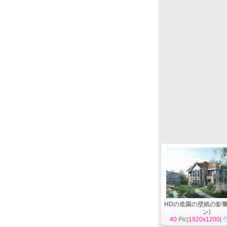
HDの造園の壁紙の影
ン
]
40
Pic|
1920x1200
|