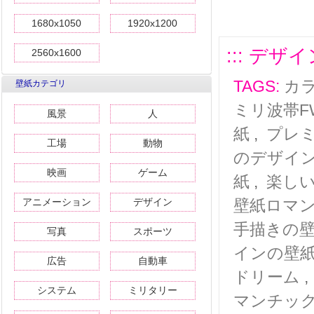
1680x1050
1920x1200
::: デザ
2560x1600
TAGS:
カ
壁紙カテゴリ
ミリ波帯F
風景
人
紙
,
プレ
工場
動物
のデザイ
映画
ゲーム
紙
,
楽し
アニメーション
デザイン
壁紙ロマ
手描きの
写真
スポーツ
インの壁
広告
自動車
ドリーム
システム
ミリタリー
マンチッ