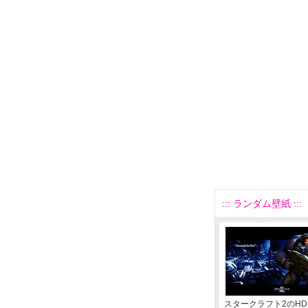
::: ランダム壁紙 :::
スタークラフト2のH