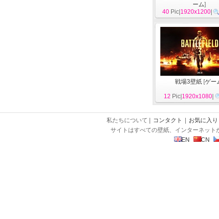
ーム
]
40
Pic|
1920x1200
|
戦場3壁紙
[
ゲー
12
Pic|
1920x1080
|
私たちについて |
コンタクト
|
お気に入り
サイトはすべての壁紙、インターネット
EN
CN