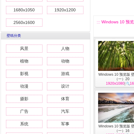
1680x1050
1920x1200
::: Windows 10
2560x1600
壁纸分类
风景
人物
植物
动物
影视
游戏
Windows 10 预览版
（一）20
1920x1080
|
16
动漫
设计
摄影
体育
广告
汽车
系统
军事
Windows 10 预览版
（一）16