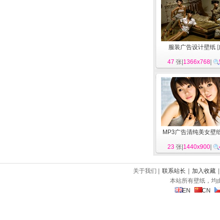
服装广告设计壁纸
[
47
张|
1366x768
|
MP3广告清纯美女壁
23
张|
1440x900
|
关于我们 |
联系站长
|
加入收藏
本站所有壁纸，均
EN
CN