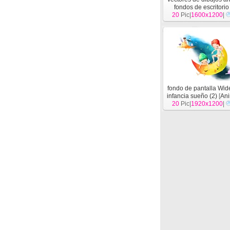
fondos de escritorio
20
infancia (2)
Pic|
1600x1200
[
Anima
|
fondo de pantalla Wi
infancia sueño (2)
[
An
20
Pic|
1920x1200
|