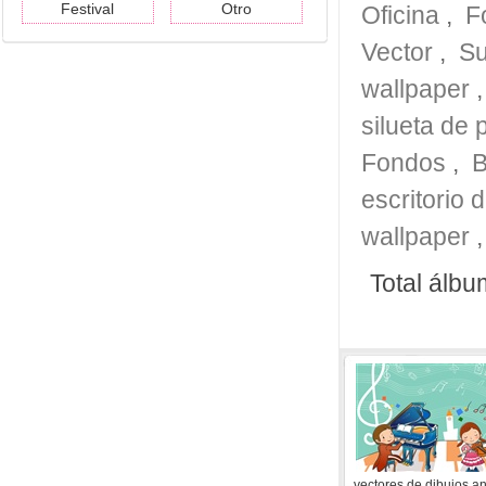
Festival
Otro
Oficina
,
F
Vector
,
Su
wallpaper
silueta de
Fondos
,
escritorio 
wallpaper
Total álbu
vectores de dibujos 