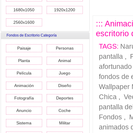
1680x1050
1920x1200
::: Animac
2560x1600
escritorio
Fondos de Escritorio Categoría
TAGS:
Naru
Paisaje
Personas
pantalla
,
Planta
Animal
afortunado
Película
Juego
fondos de e
Wallpaper 
Animación
Diseño
Chica
,
Vec
Fotografía
Deportes
pantalla de
Anuncio
Coche
Fondos
,
M
Sistema
Militar
animados 