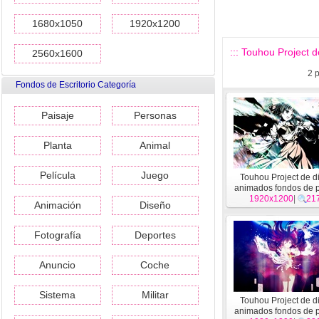
1680x1050
1920x1200
::: Touhou Project d
2560x1600
2
p
Fondos de Escritorio Categoría
Paisaje
Personas
Planta
Animal
Película
Juego
Touhou Project de d
animados fondos de p
de alta definición
1920x1200
|
21
Animación
Diseño
Fotografía
Deportes
Anuncio
Coche
Sistema
Militar
Touhou Project de d
animados fondos de p