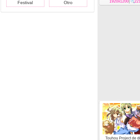
de alta definición
1920x1200
|
22
Festival
Otro
Touhou Project de d