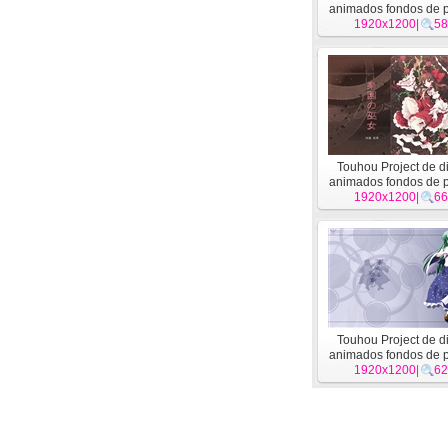
animados fondos de p
de alta definición
1920x1200
|
58
Touhou Project de d
animados fondos de p
de alta definición
1920x1200
|
66
Touhou Project de d
animados fondos de p
de alta definición
1920x1200
|
62