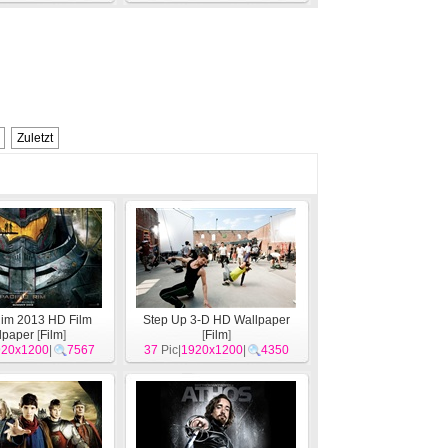
Zuletzt
Rim 2013 HD Film
Step Up 3-D HD Wallpaper
lpaper
[
Film
]
[
Film
]
920x1200
|
7567
37
Pic|
1920x1200
|
4350