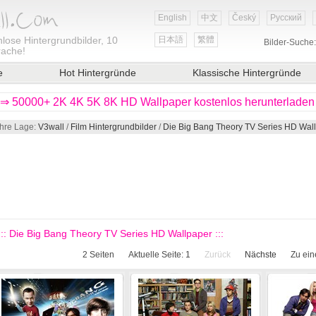
English
中文
Český
Русский
lose Hintergrundbilder, 10
日本語
繁體
Bilder-Suche
rache!
e
Hot Hintergründe
Klassische Hintergründe
⇒ 50000+ 2K 4K 5K 8K HD Wallpaper kostenlos herunterladen
Ihre Lage:
V3wall
/
Film Hintergrundbilder
/
Die Big Bang Theory TV Series HD Wal
::: Die Big Bang Theory TV Series HD Wallpaper :::
2
Seiten
Aktuelle Seite:
1
Zurück
Nächste
Zu ein