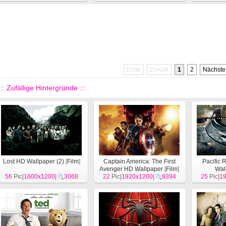
Erste
Zurück
1
2
Nächste
::: Zufällige Hintergründe :::
Lost HD Wallpaper (2)
[
Film
]
Captain America: The First
Pacific 
Avenger HD Wallpaper
[
Film
]
Wal
56
Pic|
1600x1200
|
3068
22
Pic|
1920x1200
|
8394
25
Pic|
1