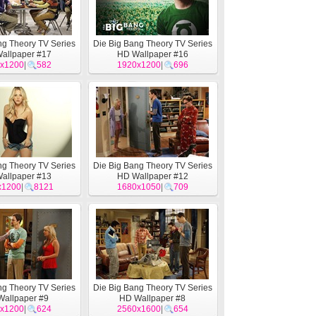
ng Theory TV Series
Die Big Bang Theory TV Series
allpaper #17
HD Wallpaper #16
x1200
|
582
1920x1200
|
696
ng Theory TV Series
Die Big Bang Theory TV Series
allpaper #13
HD Wallpaper #12
x1200
|
8121
1680x1050
|
709
ng Theory TV Series
Die Big Bang Theory TV Series
Wallpaper #9
HD Wallpaper #8
x1200
|
624
2560x1600
|
654