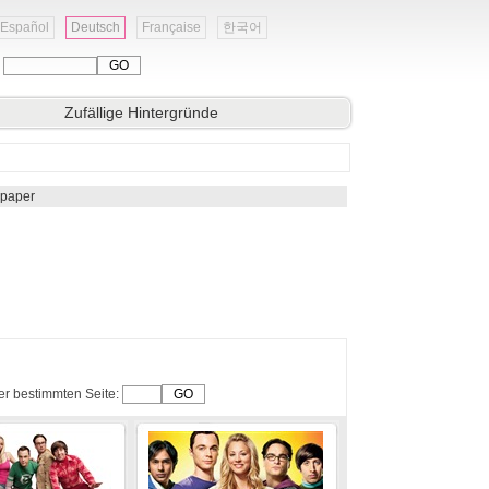
Español
Deutsch
Française
한국어
:
Zufällige Hintergründe
lpaper
er bestimmten Seite: