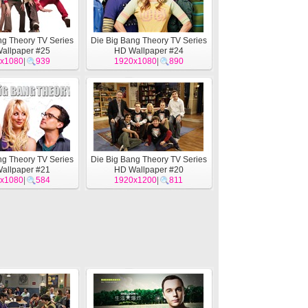
ng Theory TV Series
Die Big Bang Theory TV Series
allpaper #25
HD Wallpaper #24
x1080
|
939
1920x1080
|
890
ng Theory TV Series
Die Big Bang Theory TV Series
allpaper #21
HD Wallpaper #20
x1080
|
584
1920x1200
|
811