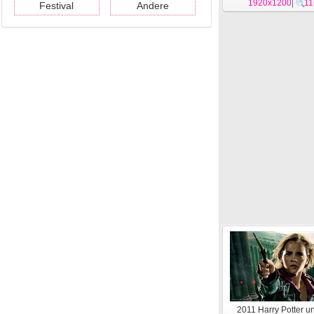
1920x1200
Wallpaper #27
|
11
Festival
Andere
2011 Harry Potter u