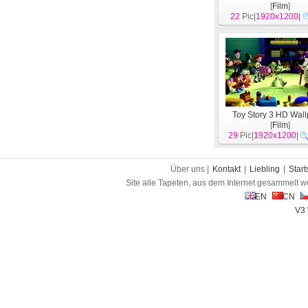
[
Film
]
22
Pic|
1920x1200
|
Toy Story 3 HD Wal
[
Film
]
29
Pic|
1920x1200
|
Über uns |
Kontakt
|
Liebling
|
Start
Site alle Tapeten, aus dem Internet gesammelt w
EN
CN
V3 