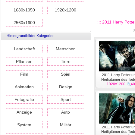
1680x1050
1920x1200
::: 2011 Harry Pott
2560x1600
Hintergrundbilder Kategorien
Landschaft
Menschen
Pflanzen
Tiere
Film
Spiel
2011 Harry Potter u
Heiligtümer des To
1920x1200
Wallpaper #31
|
40
Animation
Design
Fotografie
Sport
Anzeige
Auto
System
Militär
2011 Harry Potter u
Heiligtümer des To