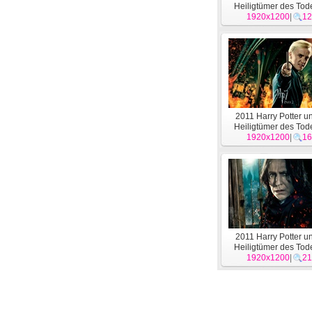
Heiligtümer des To
1920x1200
Wallpaper #23
|
12
2011 Harry Potter u
Heiligtümer des To
1920x1200
Wallpaper #19
|
16
2011 Harry Potter u
Heiligtümer des To
1920x1200
Wallpaper #15
|
21