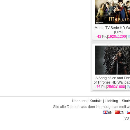
Merlin TV-Serie HD W
[
Film
]
42
Pic|
1920x1200
|
A Song of Ice and Fir
of Thrones HD Wallpa
46
Pic|
2560x1600
|
Über uns |
Kontakt
|
Liebling
|
Start
Site alle Tapeten, aus dem Internet gesammelt w
EN
CN
V3 