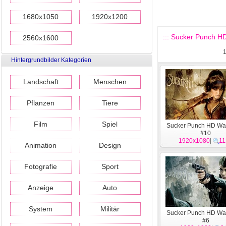
1680x1050
1920x1200
::: Sucker Punch HD
2560x1600
Hintergrundbilder Kategorien
Landschaft
Menschen
Pflanzen
Tiere
Film
Spiel
Sucker Punch HD Wa
#10
1920x1080
|
11
Animation
Design
Fotografie
Sport
Anzeige
Auto
System
Militär
Sucker Punch HD Wa
#6