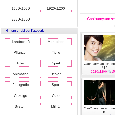
1680x1050
1920x1200
::: GaoYuanyuan sc
2560x1600
Hintergrundbilder Kategorien
Landschaft
Menschen
Pflanzen
Tiere
Film
Spiel
GaoYuanyuan schöne
#13
1920x1200
|
15
Animation
Design
Fotografie
Sport
Anzeige
Auto
System
Militär
GaoYuanyuan schöne
#9