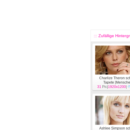
::: Zufällige Hinterg
Charlize Theron s
Tapete
[
Mensch
31
Pic|
1920x1200
|
Ashlee Simpson s