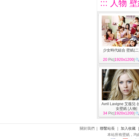
::: 人物 
少女時代組合 壁紙(二
20
Pic|
1920x1200
|
Avril Lavigne 艾薇
女壁紙
[
人物
]
34
Pic|
1920x1200
|
關於我們 |
聯繫站長
|
加入收藏
本站所有壁紙，均