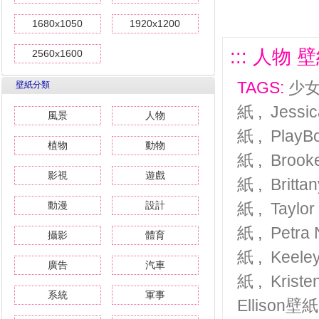
1680x1050
1920x1200
::: 人物 壁紙
2560x1600
TAGS:
少
壁紙分類
紙
,
Jessi
風景
人物
紙
,
Play
植物
動物
紙
,
Brook
影視
遊戲
紙
,
Britt
動漫
設計
紙
,
Taylo
紙
,
Petr
攝影
體育
紙
,
Keele
廣告
汽車
紙
,
Krist
系統
軍事
Ellison壁紙