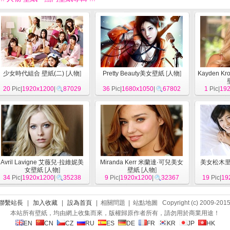
少女時代組合 壁紙(二)
[
人物
]
Pretty Beauty美女壁紙
[
人物
]
Kayden K
20
Pic|
1920x1200
|
87029
36
Pic|
1680x1050
|
67802
1
Pic|
19
Avril Lavigne 艾薇兒·拉維妮美
Miranda Kerr 米蘭達·可兒美女
美女松木里
女壁紙
[
人物
]
壁紙
[
人物
]
34
Pic|
1920x1200
|
35238
9
Pic|
1920x1200
|
32367
19
Pic|
19
聯繫站長
|
加入收藏
|
設為首頁
| 相關問題 | 站點地圖 Copyright (c) 2009-201
本站所有壁紙，均由網上收集而來，版權歸原作者所有，請勿用於商業用途！
EN
CN
CZ
RU
ES
DE
FR
KR
JP
HK