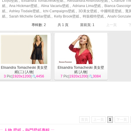
Lloyd壁紙
,
Elisandra Tomacheski壁紙
,
Alessandra Ambrosio壁紙
,
Charlize T
紙
,
Ana Hickman壁紙
,
Alina Vacariu壁紙
,
Adriana Lima壁紙
,
Bianca Gascoi
紙
,
Ashley Tisdale壁紙
,
Ichi Campaigns壁紙
,
3D美女壁紙
,
中國明星壁紙
,
寬
紙
,
Sarah Michelle Gellar壁紙
,
Kelly Brook壁紙
,
時裝模特壁紙
,
Anahi Gonza
專輯數: 2
共
1
頁
當前頁:
1
上一頁
Elisandra Tomacheski 美女壁
Elisandra Tomacheski 美女壁
紙(二)
[
人物
]
紙
[
人物
]
3
Pic|
1920x1200
|
4456
7
Pic|
1920x1200
|
3084
首頁
上一頁
1
下一頁
::: 人物 壁紙 - 熱門壁紙專輯 :::