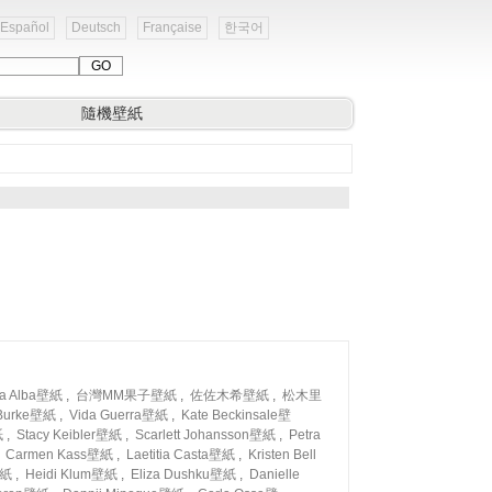
Español
Deutsch
Française
한국어
隨機壁紙
ca Alba壁紙
,
台灣MM果子壁紙
,
佐佐木希壁紙
,
松木里
 Burke壁紙
,
Vida Guerra壁紙
,
Kate Beckinsale壁
紙
,
Stacy Keibler壁紙
,
Scarlett Johansson壁紙
,
Petra
,
Carmen Kass壁紙
,
Laetitia Casta壁紙
,
Kristen Bell
壁紙
,
Heidi Klum壁紙
,
Eliza Dushku壁紙
,
Danielle