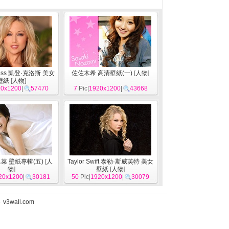
ross 凱登·克洛斯 美女
佐佐木希 高清壁紙(一)
[
人物
]
壁紙
[
人物
]
20x1200
|
57470
7
Pic|
1920x1200
|
43668
菜 壁紙專輯(五)
[
人
Taylor Swift 泰勒·斯威芙特 美女
物
]
壁紙
[
人物
]
20x1200
|
30181
50
Pic|
1920x1200
|
30079
5
v3wall.com