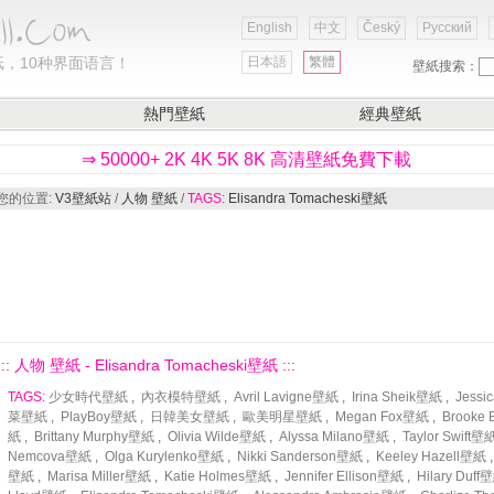
English
中文
Český
Русский
，10种界面语言！
日本語
繁體
壁紙搜索：
熱門壁紙
經典壁紙
⇒ 50000+ 2K 4K 5K 8K 高清壁紙免費下載
您的位置:
V3壁紙站
/
人物 壁紙
/
TAGS:
Elisandra Tomacheski壁紙
::: 人物 壁紙 - Elisandra Tomacheski壁紙 :::
TAGS:
少女時代壁紙
,
內衣模特壁紙
,
Avril Lavigne壁紙
,
Irina Sheik壁紙
,
Jessi
菜壁紙
,
PlayBoy壁紙
,
日韓美女壁紙
,
歐美明星壁紙
,
Megan Fox壁紙
,
Brooke
紙
,
Brittany Murphy壁紙
,
Olivia Wilde壁紙
,
Alyssa Milano壁紙
,
Taylor Swift壁
Nemcova壁紙
,
Olga Kurylenko壁紙
,
Nikki Sanderson壁紙
,
Keeley Hazell壁紙
壁紙
,
Marisa Miller壁紙
,
Katie Holmes壁紙
,
Jennifer Ellison壁紙
,
Hilary Duff