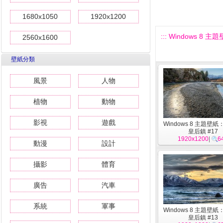
1680x1050
1920x1200
::: Windows 8
2560x1600
壁紙分類
風景
人物
植物
動物
影視
遊戲
Windows 8 主題壁
皇后鎮 #17
1920x1200
|
6
動漫
設計
攝影
體育
廣告
汽車
系統
軍事
Windows 8 主題壁
皇后鎮 #13