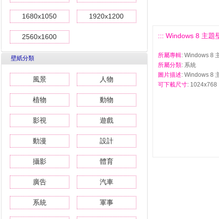
1680x1050
1920x1200
::: Windows 8 
2560x1600
所屬專輯
: Window
壁紙分類
所屬分類
: 系統
圖片描述
: Windows
風景
人物
可下載尺寸
: 1024x768 
植物
動物
影視
遊戲
動漫
設計
攝影
體育
廣告
汽車
系統
軍事